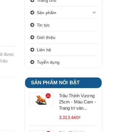
Trang chủ
Sản phẩm
Tin tức
Giới thiệu
Liên hệ
iữ được
Trên
Tuyển dụng
SẢN PHẨM NỔI BẬT
Trâu Thịnh Vượng
25cm - Màu Cam -
Trang trí vàn...
3.313.440₫