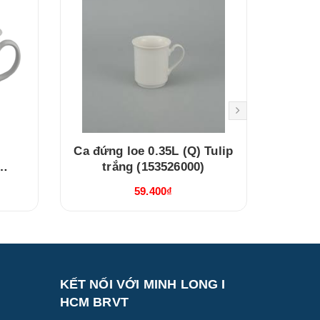
Ca đứng loe 0.35L (Q) Tulip
Ca 0.
trắng (153526000)
Lys T
59.400₫
KẾT NỐI VỚI MINH LONG I
HCM BRVT