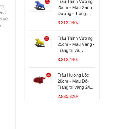
Trâu Thịnh Vượng
ng
25cm - Màu Xanh
iệt
Dương - Trang ...
i sử
3.313.440₫
h
Trâu Thịnh Vượng
25cm - Màu Vàng -
Trang trí và...
3.313.440₫
Trâu Hưởng Lộc
28cm - Màu Đỏ-
Trang trí vàng 24...
2.839.320₫