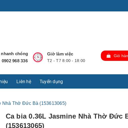
u Lộc, Thành phố Hồ Chí Minh, Việt Nam., TP Hồ Chí Minh,
ợ nhanh chóng
Giờ làm việc
Giỏ hà
0902 968 336
T2 - T7 8:00 - 18:00
:
thiệu
Liên hệ
Tuyển dụng
ne Nhà Thờ Đức Bà (153613065)
Ca bia 0.36L Jasmine Nhà Thờ Đức 
(153613065)