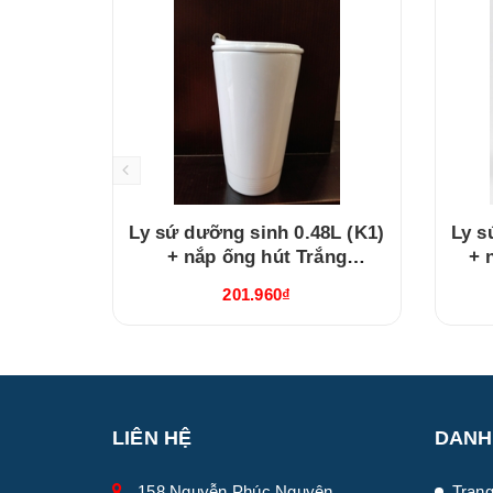
Ly sứ dưỡng sinh 0.48L (K1)
Ly s
+ nắp ống hút Trắng
+ 
(214888000H)
201.960₫
LIÊN HỆ
DANH
158 Nguyễn Phúc Nguyên,
Trang