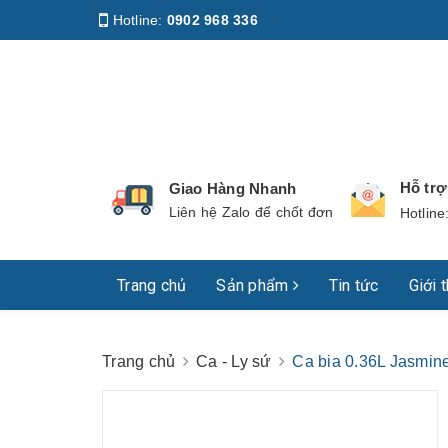
Hotline:
0902 968 336
Địa chỉ
:
158 Nguyễn Phúc Nguyên, Phường Nhiê
Hỗ tr
Giao Hàng Nhanh
Liên hệ Zalo để chốt đơn
Hotline
Trang chủ
Sản phẩm
Tin tức
Giới 
Trang chủ
Ca - Ly sứ
Ca bia 0.36L Jasmi