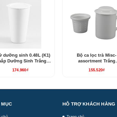
ứ dưỡng sinh 0.48L (K1)
Bộ ca lọc trà Misc-
nắp Dưỡng Sinh Trắng
assortment Trắng
(214888000N)
(15300400003)
174.960₫
155.520₫
 MỤC
HỖ TRỢ KHÁCH HÀNG
 chủ
Trang chủ