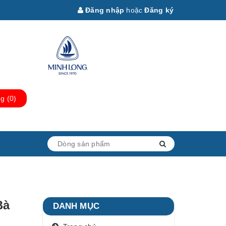
Đăng nhập
hoặc
Đăng ký
ng
(
0
)
Bà
DANH MỤC