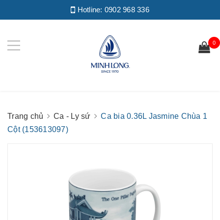
Hotline:
0902 968 336
0
Trang chủ
Ca - Ly sứ
Ca bia 0.36L Jasmine Chùa 1
Cột (153613097)