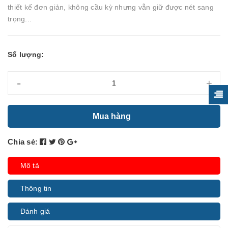
thiết kế đơn giản, không cầu kỳ nhưng vẫn giữ được nét sang
trọng...
Số lượng:
-
+
Mua hàng
Chia sẻ:
Mô tả
Thông tin
Đánh giá