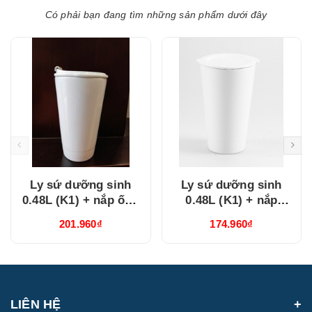
Có phải bạn đang tìm những sản phẩm dưới đây
Ly sứ dưỡng sinh
Ly sứ dưỡng sinh
0.48L (K1) + nắp ống
0.48L (K1) + nắp
hút Trắng
Dưỡng Sinh Trắng
201.960₫
174.960₫
(214888000H)
(214888000N)
LIÊN HỆ