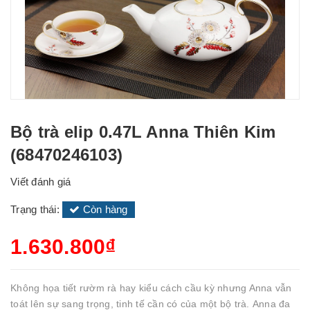
Bộ trà elip 0.47L Anna Thiên Kim
(68470246103)
Viết đánh giá
Trạng thái:
Còn hàng
1.630.800₫
Không họa tiết rườm rà hay kiểu cách cầu kỳ nhưng Anna vẫn
toát lên sự sang trọng, tinh tế cần có của một bộ trà. Anna đa