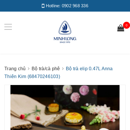
Hotline:
0902 968 336
0
Trang chủ
Bộ trà/cà phê
Bộ trà elip 0.47L Anna
Thiên Kim (68470246103)