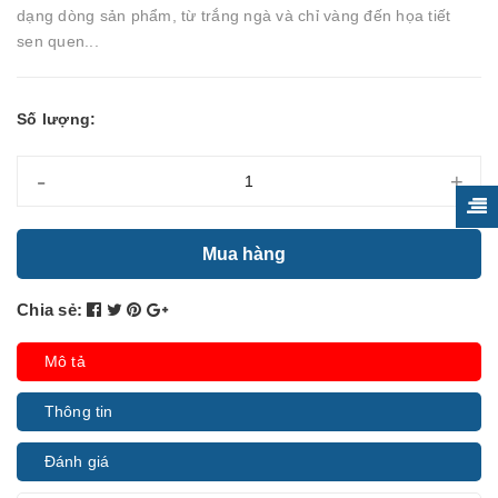
dạng dòng sản phẩm, từ trắng ngà và chỉ vàng đến họa tiết
sen quen...
Số lượng:
-
+
Mua hàng
Chia sẻ:
Mô tả
Thông tin
Đánh giá