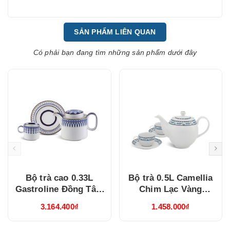
SẢN PHẨM LIÊN QUAN
Có phải bạn đang tìm những sản phẩm dưới đây
Bộ trà cao 0.33L
Bộ trà 0.5L Camellia
Gastroline Đồng Tâm
Chim Lạc Vàng
Xanh Dương
(015038385V03)
3.164.400₫
1.458.000₫
(68334147003)