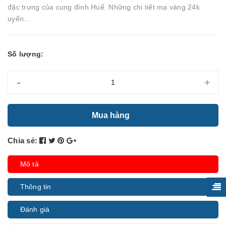
đặc trưng của cung đình Huế. Những chi tiết mạ vàng 24k
uyển...
Số lượng:
-
+
Mua hàng
Chia sẻ:
Mô tả
Thông tin
Đánh giá