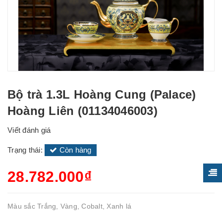
Bộ trà 1.3L Hoàng Cung (Palace)
Hoàng Liên (01134046003)
Viết đánh giá
Trạng thái:
Còn hàng
28.782.000₫
Màu sắc Trắng, Vàng, Cobalt, Xanh lá