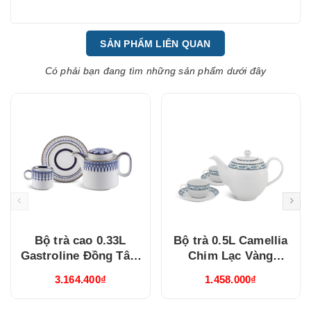
SẢN PHẨM LIÊN QUAN
Có phải bạn đang tìm những sản phẩm dưới đây
Bộ trà cao 0.33L
Bộ trà 0.5L Camellia
Gastroline Đồng Tâm
Chim Lạc Vàng
Xanh Dương
(015038385V03)
3.164.400₫
1.458.000₫
(68334147003)