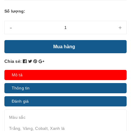
Số lượng:
-
+
Mua hàng
Chia sẻ:
Mô tả
Thông tin
Đánh giá
Màu sắc
Trắng, Vàng, Cobalt, Xanh lá