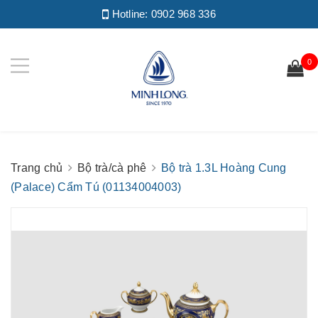
Hotline:
0902 968 336
0
Trang chủ
Bộ trà/cà phê
Bộ trà 1.3L Hoàng Cung
(Palace) Cẩm Tú (01134004003)