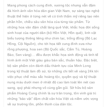
Mang phong cách cung đình, vương tộc nhưng vẫn đậm
đà hình ảnh văn hóa dân gian Việt Nam, sự sáng tạo nghệ
thuật thể hiện ở từng nét vẽ có tính thẩm mỹ riêng tạo nên
phần hồn, chiều sâu văn hóa của từng tác phẩm. Từ
những hoa văn đậm chất làng quê Việt, khắc họa đời sống
sinh hoạt của người dân (bộ Hồn Việt, Hồn quê), linh vật
biểu tượng thiêng liêng như chim lạc, trống đồng (Bộ Lạc
Hồng, Cội Nguồn), cho tới họa tiết cung đình xưa như
rồng phượng, hoa sen (Bộ Quốc sắc, Cẩm Tú, Hoàng
Bào, Sen vàng)… đều được khắc họa sinh động và tinh tế
hình ảnh một Việt giàu giàu bản sắc, thuần hậu. Đặc biệt,
bộ sản phẩm còn đánh dấu thành tựu của Minh Long
trong kỹ thuật làm đồ sứ, từ những chi tiết vẽ vàng 24k tới
việc phục chế màu sắc hoàng tộc, quyền quý và kỹ thuật
nung màu dưới men ở nhiệt độ cao làm toát lên nét cao
sang, quý phái nhưng vô cùng gần gũi. Sở hữu bộ sản
phẩm Hoàng Cung chính là sự trân trọng, tôn vinh giá trị
những “bảo vật” đậm chất văn hóa Việt và niềm ước vọng
về sự trường tồn, phồn thịnh của dân tộc.