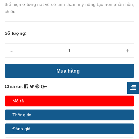
thể hiện ở từng nét vẽ có tính thẩm mỹ riêng tạo nên phần hồn,
chiều...
Số lượng:
-
+
Mua hàng
Chia sẻ:
Mô tả
Thông tin
Đánh giá