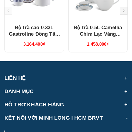
Bộ trà cao 0.33L
Bộ trà 0.5L Camellia
Gastroline Đồng Tâm
Chim Lạc Vàng
Xanh Dương
(015038385V03)
3.164.400₫
1.458.000₫
(68334147003)
LIÊN HỆ
DANH MỤC
HỖ TRỢ KHÁCH HÀNG
KẾT NỐI VỚI MINH LONG I HCM BRVT