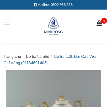
Hotline:
0902 968 336
0
Trang chủ
Bộ trà/cà phê
Bộ trà 1.3L Đài Các Viền
Chỉ Vàng (01134601403)