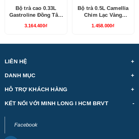
Bộ trà cao 0.33L
Bộ trà 0.5L Camellia
Gastroline Đồng Tâm
Chim Lạc Vàng
Xanh Dương
(015038385V03)
3.164.400₫
1.458.000₫
(68334147003)
LIÊN HỆ
DANH MỤC
HỖ TRỢ KHÁCH HÀNG
KẾT NỐI VỚI MINH LONG I HCM BRVT
Facebook