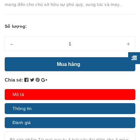
mang đến cho chủ sở hữu sự phú quý, sung túc và may...
Số lượng:
-
+
Mua hàng
Chia sẻ:
Mô tả
Thông tin
Đánh giá
Bộ sản phẩm Tứ quý quy tụ 4 loài cây đại diện cho 4 mùa: