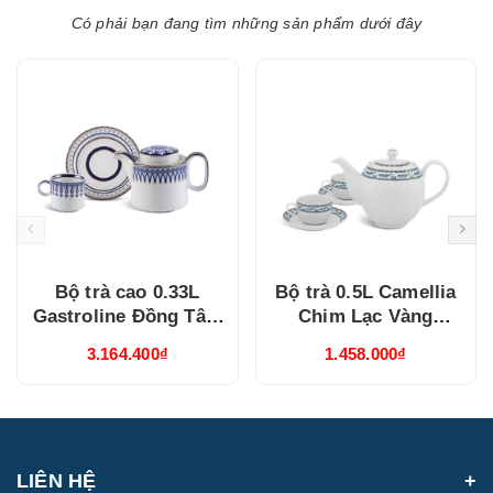
Có phải bạn đang tìm những sản phẩm dưới đây
Bộ trà cao 0.33L
Bộ trà 0.5L Camellia
Gastroline Đồng Tâm
Chim Lạc Vàng
Xanh Dương
(015038385V03)
3.164.400₫
1.458.000₫
(68334147003)
LIÊN HỆ