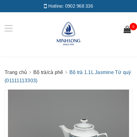
Hotline:
0902 968 336
0
Trang chủ
Bộ trà/cà phê
Bộ trà 1.1L Jasmine Tứ quý
(01111113303)