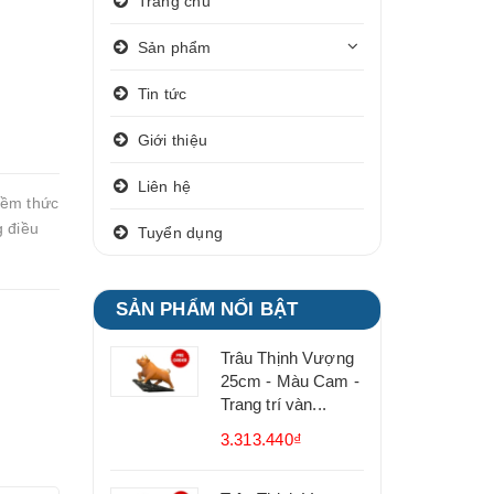
Trang chủ
Sản phẩm
Tin tức
Giới thiệu
Liên hệ
iềm thức
g điều
Tuyển dụng
SẢN PHẨM NỔI BẬT
Trâu Thịnh Vượng
25cm - Màu Cam -
Trang trí vàn...
3.313.440₫