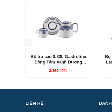
Bộ trà cao 0.33L Gastroline
Bộ 
Đồng Tâm Xanh Dương
Lạ
(68334147003)
3.164.400₫
LIÊN HỆ
DANH