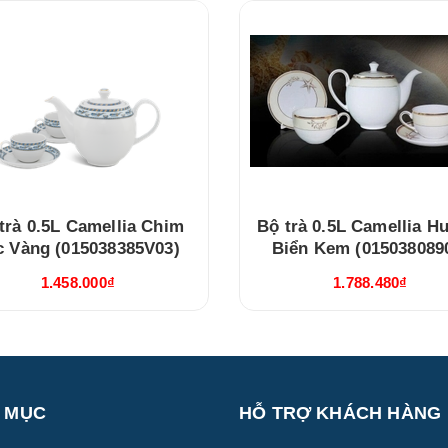
trà 0.5L Camellia Chim
Bộ trà 0.5L Camellia 
c Vàng (015038385V03)
Biển Kem (015038089
1.458.000₫
1.788.480₫
 MỤC
HỖ TRỢ KHÁCH HÀNG