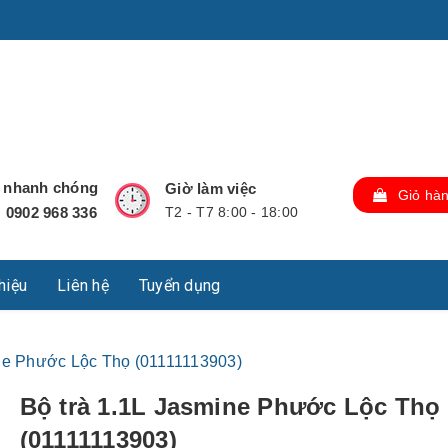
u Lộc, Thành phố Hồ Chí Minh, Việt Nam., TP Hồ Chí Minh,
ợ nhanh chóng
Giờ làm việc
Giỏ hà
0902 968 336
T2 - T7 8:00 - 18:00
:
thiệu
Liên hệ
Tuyển dụng
ine Phước Lộc Thọ (01111113903)
Bộ trà 1.1L Jasmine Phước Lộc Thọ
(01111113903)