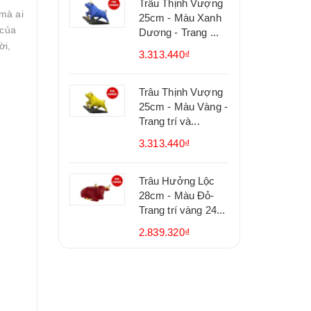
Trâu Thịnh Vượng
mà ai
25cm - Màu Xanh
 của
Dương - Trang ...
ời,
3.313.440₫
Trâu Thịnh Vượng
25cm - Màu Vàng -
Trang trí và...
3.313.440₫
Trâu Hưởng Lộc
28cm - Màu Đỏ-
Trang trí vàng 24...
2.839.320₫