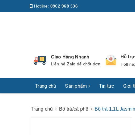
Hotline:
0902 968 336
Địa chỉ
:
158 Nguyễn Phúc Nguyên, Phường Nhiê
Hỗ tr
Giao Hàng Nhanh
Liên hệ Zalo để chốt đơn
Hotline
Trang chủ
Sản phẩm
Tin tức
Giới 
Trang chủ
Bộ trà/cà phê
Bộ trà 1.1L Jasm