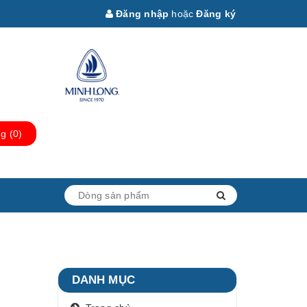
Đăng nhập
hoặc
Đăng ký
ng
(
0
)
DANH MỤC