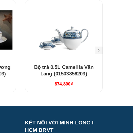
Hương
Bộ trà 0.5L Camellia Văn
Bộ trà
03)
Lang (01503856203)
Ngọc
Và
874.800₫
KẾT NỐI VỚI MINH LONG I
HCM BRVT