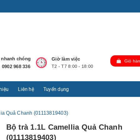
u Lộc, Thành phố Hồ Chí Minh, Việt Nam., TP Hồ Chí Minh,
ợ nhanh chóng
Giờ làm việc
Giỏ hà
0902 968 336
T2 - T7 8:00 - 18:00
:
thiệu
Liên hệ
Tuyển dụng
llia Quả Chanh (01113819403)
Bộ trà 1.1L Camellia Quả Chanh
(01113819403)