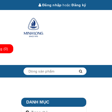
Đăng nhập
hoặc
Đăng ký
ng
(
0
)
DANH MỤC