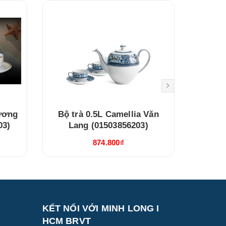
Hương
Bộ trà 0.5L Camellia Văn
Bộ trà
03)
Lang (01503856203)
Ngọc
Và
874.800₫
KẾT NỐI VỚI MINH LONG I
HCM BRVT