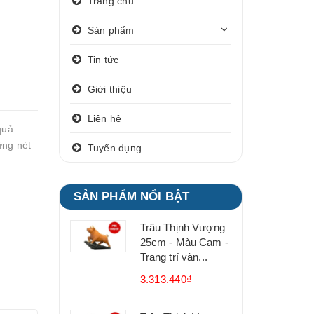
Trang chủ
Sản phẩm
Tin tức
Giới thiệu
Liên hệ
quả
ững nét
Tuyển dụng
SẢN PHẨM NỔI BẬT
Trâu Thịnh Vượng
25cm - Màu Cam -
Trang trí vàn...
3.313.440₫