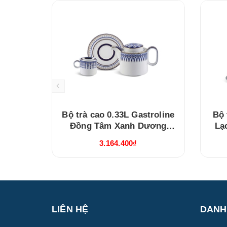
Bộ trà cao 0.33L Gastroline
Bộ 
Đồng Tâm Xanh Dương
Lạ
(68334147003)
3.164.400₫
LIÊN HỆ
DANH