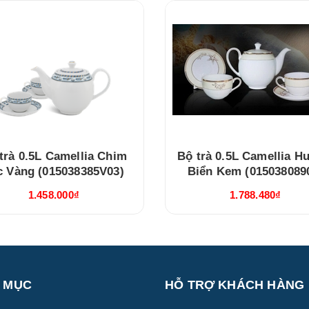
trà 0.5L Camellia Chim
Bộ trà 0.5L Camellia 
c Vàng (015038385V03)
Biển Kem (015038089
1.458.000₫
1.788.480₫
 MỤC
HỖ TRỢ KHÁCH HÀNG