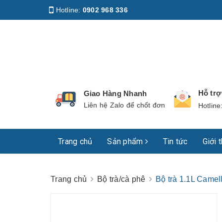
Hotline:
0902 968 336
Địa chỉ
:
158 Nguyễn Phúc Nguyên, Phường Nhiê
Hỗ tr
Giao Hàng Nhanh
Liên hệ Zalo để chốt đơn
Hotline
Trang chủ
Sản phẩm
Tin tức
Giới 
Trang chủ
Bộ trà/cà phê
Bộ trà 1.1L Came