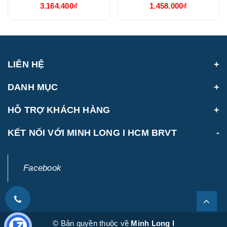
3.164.400₫
1.458.000₫
(68334147003)
LIÊN HỆ
DANH MỤC
HỖ TRỢ KHÁCH HÀNG
KẾT NỐI VỚI MINH LONG I HCM BRVT
Facebook
© Bản quyền thuộc về
Minh Long I