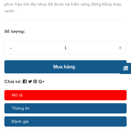
phúc hậu ôm lấy nhụy đã được tái hiện sống động bằng màu
xanh...
Số lượng:
-
+
Mua hàng
Chia sẻ:
Mô tả
Thông tin
Đánh giá