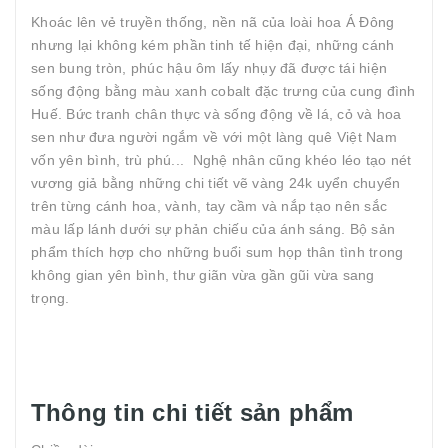
Khoác lên vẻ truyền thống, nền nã của loài hoa Á Đông
nhưng lại không kém phần tinh tế hiện đại, những cánh
sen bung tròn, phúc hậu ôm lấy nhụy đã được tái hiện
sống động bằng màu xanh cobalt đặc trưng của cung đình
Huế. Bức tranh chân thực và sống động về lá, cỏ và hoa
sen như đưa người ngắm về với một làng quê Việt Nam
vốn yên bình, trù phú... Nghệ nhân cũng khéo léo tạo nét
vương giả bằng những chi tiết vẽ vàng 24k uyển chuyển
trên từng cánh hoa, vành, tay cầm và nắp tạo nên sắc
màu lấp lánh dưới sự phản chiếu của ánh sáng. Bộ sản
phẩm thích hợp cho những buổi sum họp thân tình trong
không gian yên bình, thư giãn vừa gần gũi vừa sang
trọng.
Thông tin chi tiết sản phẩm