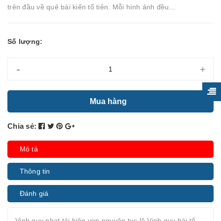
trên đầu về quê bái kiến tổ tiên. Mỗi hình ảnh đều...
Số lượng:
-
+
Mua hàng
Chia sẻ:
Mô tả
Thông tin
Đánh giá
Vinh quy nhạt tái hiện vẹn nguyên tục lệ Vinh quy bái tổ