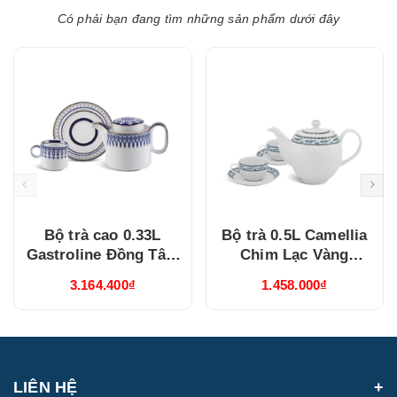
Có phải bạn đang tìm những sản phẩm dưới đây
Bộ trà cao 0.33L
Bộ trà 0.5L Camellia
Gastroline Đồng Tâm
Chim Lạc Vàng
Xanh Dương
(015038385V03)
3.164.400₫
1.458.000₫
(68334147003)
LIÊN HỆ