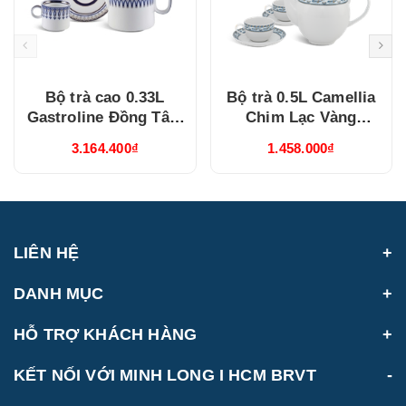
Bộ trà cao 0.33L
Bộ trà 0.5L Camellia
Gastroline Đồng Tâm
Chim Lạc Vàng
Xanh Dương
(015038385V03)
3.164.400₫
1.458.000₫
(68334147003)
LIÊN HỆ
DANH MỤC
HỖ TRỢ KHÁCH HÀNG
KẾT NỐI VỚI MINH LONG I HCM BRVT