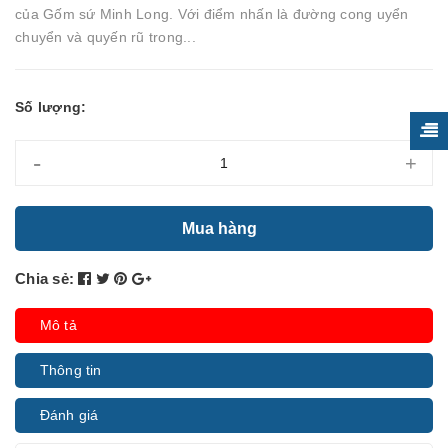
của Gốm sứ Minh Long. Với điểm nhấn là đường cong uyển
chuyển và quyến rũ trong...
Số lượng:
-
+
Mua hàng
Chia sẻ:
Mô tả
Thông tin
Đánh giá