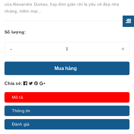
của Alexandre Dumas, hay đơn giản chỉ là yêu vẻ đẹp nhẹ
nhàng, mềm mại,...
Số lượng:
-
+
Mua hàng
Chia sẻ:
Mô tả
Thông tin
Đánh giá