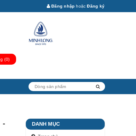
Đăng nhập
hoặc
Đăng ký
ng
(
0
)
 -
DANH MỤC