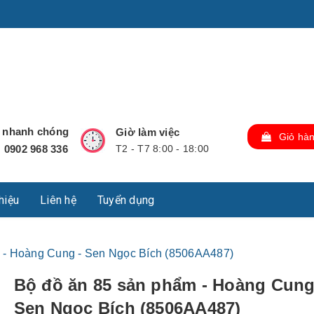
u Lộc, Thành phố Hồ Chí Minh, Việt Nam., TP Hồ Chí Minh,
ợ nhanh chóng
Giờ làm việc
Giỏ hà
0902 968 336
T2 - T7 8:00 - 18:00
:
thiệu
Liên hệ
Tuyển dụng
 - Hoàng Cung - Sen Ngọc Bích (8506AA487)
Bộ đồ ăn 85 sản phẩm - Hoàng Cung
Sen Ngọc Bích (8506AA487)