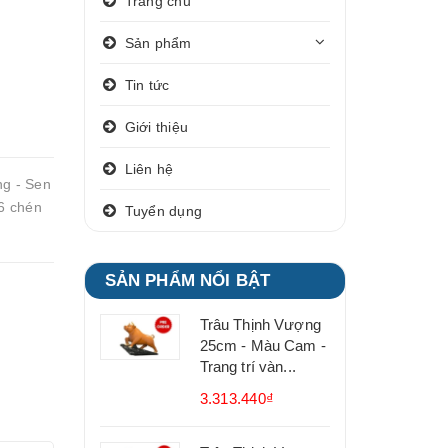
Trang chủ
Sản phẩm
Tin tức
Giới thiệu
Liên hệ
g - Sen
06 chén
Tuyển dụng
SẢN PHẨM NỔI BẬT
Trâu Thịnh Vượng
25cm - Màu Cam -
Trang trí vàn...
3.313.440₫