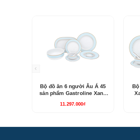
Bộ đồ ăn 6 người Âu Á 45
Bộ
sản phẩm Gastroline Xanh
X
Ngọc (4506AA489)
11.297.000₫