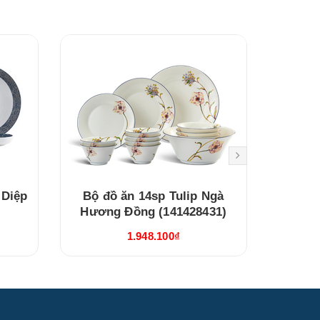
 Diệp
Bộ đồ ăn 14sp Tulip Ngà
Bộ đồ
Hương Đồng (141428431)
Vườ
1.948.100₫