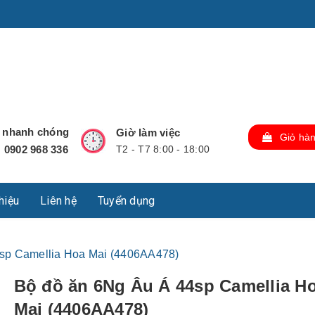
u Lộc, Thành phố Hồ Chí Minh, Việt Nam., TP Hồ Chí Minh,
ợ nhanh chóng
Giờ làm việc
Giỏ hà
0902 968 336
T2 - T7 8:00 - 18:00
:
thiệu
Liên hệ
Tuyển dụng
sp Camellia Hoa Mai (4406AA478)
Bộ đồ ăn 6Ng Âu Á 44sp Camellia H
Mai (4406AA478)