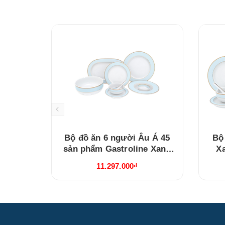
Bộ đồ ăn 6 người Âu Á 45
Bộ
sản phẩm Gastroline Xanh
X
Ngọc (4506AA489)
11.297.000₫