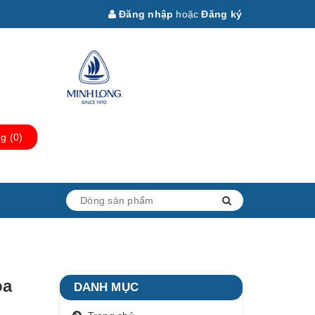
Đăng nhập
hoặc
Đăng ký
ng
(
0
)
oa
DANH MỤC