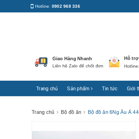
Hotline:
0902 968 336
Địa chỉ
:
158 Nguyễn Phúc Nguyên, Phường Nhiê
Hỗ tr
Giao Hàng Nhanh
Liên hệ Zalo để chốt đơn
Hotline
Trang chủ
Sản phẩm
Tin tức
Giới 
Trang chủ
Bộ đồ ăn
Bộ đồ ăn 6Ng Âu Á 44