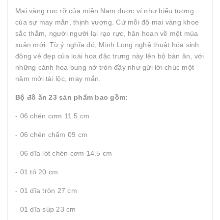
Mai vàng rực rỡ của miền Nam được ví như biểu tượng
của sự may mắn, thịnh vượng. Cứ mỗi độ mai vàng khoe
sắc thắm, người người lại rạo rực, hân hoan về một mùa
xuân mới. Từ ý nghĩa đó, Minh Long nghệ thuật hóa sinh
động vẻ đẹp của loài hoa đặc trưng này lên bộ bàn ăn, với
những cánh hoa bung nở tròn đầy như gửi lời chúc một
năm mới tài lộc, may mắn.
Bộ đồ ăn 23 sản phẩm bao gồm:
- 06 chén cơm 11.5 cm
- 06 chén chấm 09 cm
- 06 dĩa lót chén cơm 14.5 cm
- 01 tô 20 cm
- 01 dĩa tròn 27 cm
- 01 dĩa súp 23 cm