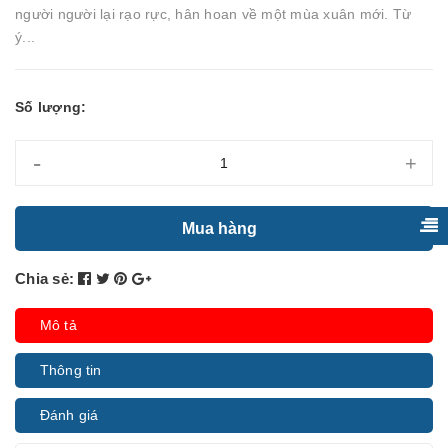
người người lại rạo rực, hân hoan về một mùa xuân mới. Từ
ý...
Số lượng:
-
+
Mua hàng
Chia sẻ:
Mô tả
Thông tin
Đánh giá