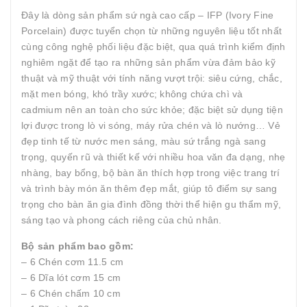
Đây là dòng sản phẩm sứ ngà cao cấp – IFP (Ivory Fine
Porcelain) được tuyển chọn từ những nguyên liệu tốt nhất
cùng công nghệ phối liệu đặc biệt, qua quá trình kiểm định
nghiêm ngặt để tạo ra những sản phẩm vừa đảm bảo kỹ
thuật và mỹ thuật với tính năng vượt trội: siêu cứng, chắc,
mặt men bóng, khó trầy xước; không chứa chì và
cadmium nên an toàn cho sức khỏe; đặc biệt sử dụng tiện
lợi được trong lò vi sóng, máy rửa chén và lò nướng… Vẻ
đẹp tinh tế từ nước men sáng, màu sứ trắng ngà sang
trọng, quyến rũ và thiết kế với nhiều hoa văn đa dạng, nhẹ
nhàng, bay bổng, bộ bàn ăn thích hợp trong việc trang trí
và trình bày món ăn thêm đẹp mắt, giúp tô điểm sự sang
trọng cho bàn ăn gia đình đồng thời thể hiện gu thẩm mỹ,
sáng tạo và phong cách riêng của chủ nhân.
Bộ sản phẩm bao gồm:
– 6 Chén cơm 11.5 cm
– 6 Dĩa lót cơm 15 cm
– 6 Chén chấm 10 cm