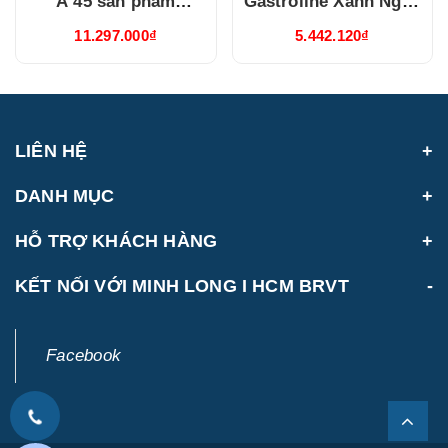
Á 45 sản phẩm
Gastroline Xanh Ngọc
Gastroline Xanh Ngọc
(3006A1489)
11.297.000₫
5.442.120₫
(4506AA489)
LIÊN HỆ
DANH MỤC
HỖ TRỢ KHÁCH HÀNG
KẾT NỐI VỚI MINH LONG I HCM BRVT
Facebook