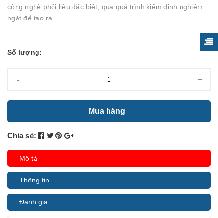
công nghệ phối liệu đặc biệt, qua quá trình kiểm định nghiêm
ngặt để tạo ra...
Số lượng:
-
+
Mua hàng
Chia sẻ:
Mô tả
Thông tin
Đánh giá