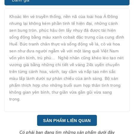
Đánh giá
Khoác lên vẻ truyền thống, nền nã của loài hoa Á Đông
nhưng lại không kém phần tinh tế hiện đại, những cánh
sen bung tròn, phúc hậu ôm lấy nhụy đã được tái hiện
sống động bằng màu xanh cobalt đặc trưng của cung đình
Huế. Bức tranh chân thực và sống động về lá, cỏ và hoa
sen như đưa người ngắm về với một làng quê Việt Nam
vốn yên bình, trù phú… Nghệ nhân cũng khéo léo tạo nét
vương giả bằng những chi tiết vẽ vàng 24k uyển chuyển
trên từng cánh hoa, vành, tay cầm và nắp tạo nên sắc
màu lấp lánh dưới sự phản chiếu của ánh sáng. Bộ sản
phẩm thích hợp cho những buổi sum họp thân tình trong
không gian yên bình, thư giãn vừa gần gũi vừa sang
trọng.
SẢN PHẨM LIÊN QUAN
Có phải bạn đang tìm những sản phẩm dưới đây