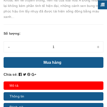
Khoác lên vẻ truyền thống, nền nã của loài hoa Á Đông nhưng
lại không kém phần tinh tế hiện đại, những cánh sen bung tròn,
phúc hậu ôm lấy nhụy đã được tái hiện sống động bằng màu
xanh...
Số lượng:
-
+
Mua hàng
Chia sẻ:
Mô tả
Thông tin