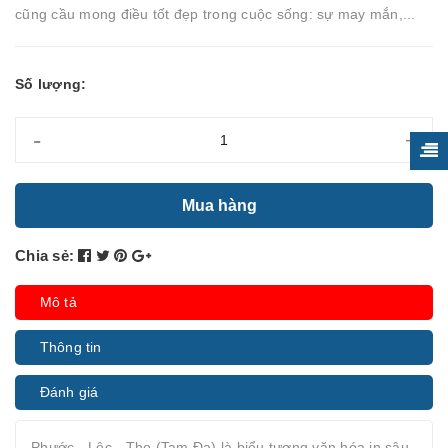
cũng cầu mong điều tốt đẹp trong cuộc sống: sự may mắn,...
Số lượng:
-
+
Mua hàng
Chia sẻ:
Mô tả
Thông tin
Đánh giá
Phước - Lộc - Thọ (Tam Đa) là biểu tượng văn hóa in sâu