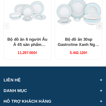
Bộ đồ ăn 6 người Âu
Bộ đồ ăn 30sp
Á 45 sản phẩm
Gastroline Xanh Ngọc
Gastroline Xanh Ngọc
(3006A1489)
11.297.000₫
5.442.120₫
(4506AA489)
LIÊN HỆ
DANH MỤC
HỖ TRỢ KHÁCH HÀNG