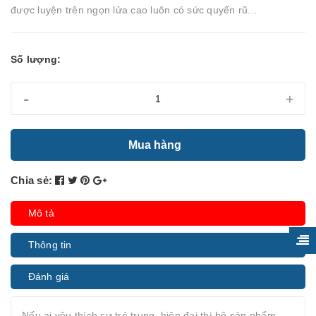
được luyện trên ngọn lửa cao luôn có sức quyến rũ...
Số lượng:
-
+
Mua hàng
Chia sẻ:
Mô tả
Thông tin
Đánh giá
Nếu ai yêu thích sự trẻ trung, hiện đại thì bộ sản phẩm