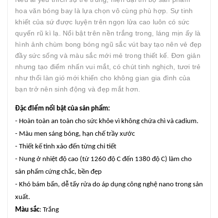
hoa văn bóng bay là lựa chọn vô cùng phù hợp. Sự tinh
khiết của sứ được luyện trên ngọn lửa cao luôn có sức
quyến rũ kì lạ. Nổi bật trên nền trắng trong, láng mịn ấy là
hình ảnh chùm bong bóng ngũ sắc vút bay tạo nên vẻ đẹp
đầy sức sống và màu sắc mới mẻ trong thiết kế. Đơn giản
nhưng tạo điểm nhấn vui mắt, có chút tinh nghịch, tươi trẻ
như thổi làn gió mới khiến cho không gian gia đình của
bạn trở nên sinh động và đẹp mắt hơn.
Đặc điểm nổi bật của sản phẩm:
- Hoàn toàn an toàn cho sức khỏe vì không chứa chì và cadium.
- Màu men sáng bóng, hạn chế trầy xước
- Thiết kế tinh xảo đến từng chi tiết
- Nung ở nhiệt độ cao (từ 1260 độ C đến 1380 độ C) làm cho
sản phẩm cứng chắc, bền đẹp
- Khó bám bẩn, dễ tẩy rửa do áp dụng công nghệ nano trong sản
xuất.
Màu sắc
: Trắng