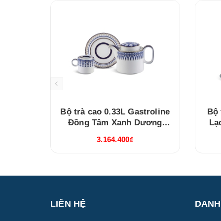
Bộ trà cao 0.33L Gastroline
Bộ 
Đồng Tâm Xanh Dương
Lạ
(68334147003)
3.164.400₫
LIÊN HỆ
DANH