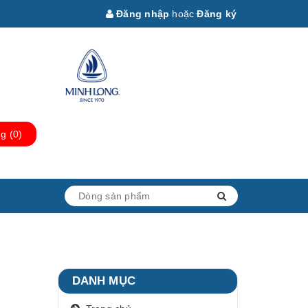
Đăng nhập
hoặc
Đăng ký
ng
(
0
)
DANH MỤC