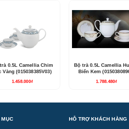
trà 0.5L Camellia Chim
Bộ trà 0.5L Camellia 
c Vàng (015038385V03)
Biển Kem (015038089
1.458.000₫
1.788.480₫
 MỤC
HỖ TRỢ KHÁCH HÀNG