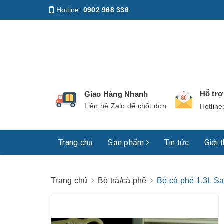
Hotline:
0902 968 336
Địa chỉ
:
158 Nguyễn Phúc Nguyên, Phường Nhiê
Hỗ tr
Giao Hàng Nhanh
Liên hệ Zalo để chốt đơn
Hotline
Trang chủ
Sản phẩm
Tin tức
Giới 
Trang chủ
Bộ trà/cà phê
Bộ cà phê 1.3L S