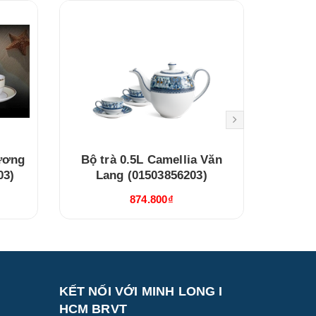
Hương
Bộ trà 0.5L Camellia Văn
Bộ trà
03)
Lang (01503856203)
Ngọc
Và
874.800₫
KẾT NỐI VỚI MINH LONG I
HCM BRVT