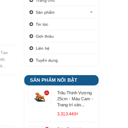
Trang chủ
Sản phẩm
Tin tức
Giới thiệu
Liên hệ
 Tạo
oặc
Tuyển dụng
à...
SẢN PHẨM NỔI BẬT
Trâu Thịnh Vượng
25cm - Màu Cam -
Trang trí vàn...
3.313.440₫