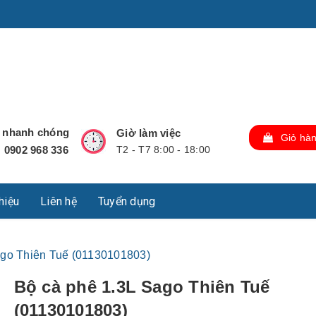
u Lộc, Thành phố Hồ Chí Minh, Việt Nam., TP Hồ Chí Minh,
ợ nhanh chóng
Giờ làm việc
Giỏ hà
0902 968 336
T2 - T7 8:00 - 18:00
:
thiệu
Liên hệ
Tuyển dụng
ago Thiên Tuế (01130101803)
Bộ cà phê 1.3L Sago Thiên Tuế
(01130101803)