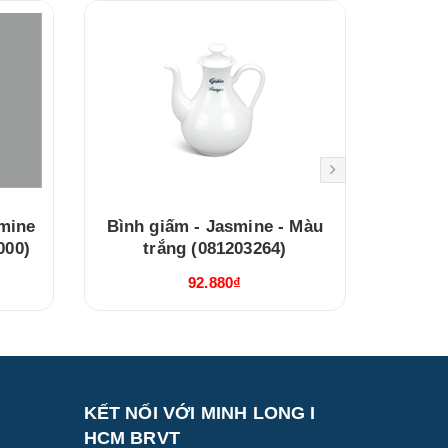
smine
Bình giấm - Jasmine - Màu
Bình 
000)
trắng (081203264)
Thi
92.880₫
KẾT NỐI VỚI MINH LONG I
HCM BRVT