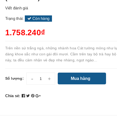
Viết đánh giá
Trạng thái:
Còn hàng
1.758.240₫
Trên nền sứ trắng ngà, những nhành hoa Cát tường mỏng như lụ
dàng khoe sắc như con gái đôi mươi. Cầm trên tay bộ trà hay bộ
này, ta đều cảm nhận vẻ đẹp nhẹ nhàng, ngọt ngào...
-
+
Mua hàng
Số lượng:
Chia sẻ: