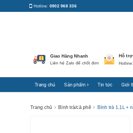
Hotline:
0902 968 336
Địa chỉ
:
158 Nguyễn Phúc Nguyên, Phường Nhiê
Hỗ tr
Giao Hàng Nhanh
Liên hệ Zalo để chốt đơn
Hotline
Trang chủ
Sản phẩm
Tin tức
Giới 
Trang chủ
Bình trà/cà phê
Bình trà 1.1L +