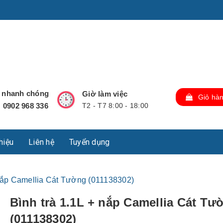
u Lộc, Thành phố Hồ Chí Minh, Việt Nam., TP Hồ Chí Minh,
ợ nhanh chóng
Giờ làm việc
Giỏ hà
0902 968 336
T2 - T7 8:00 - 18:00
:
thiệu
Liên hệ
Tuyển dụng
 nắp Camellia Cát Tường (011138302)
Bình trà 1.1L + nắp Camellia Cát Tư
(011138302)