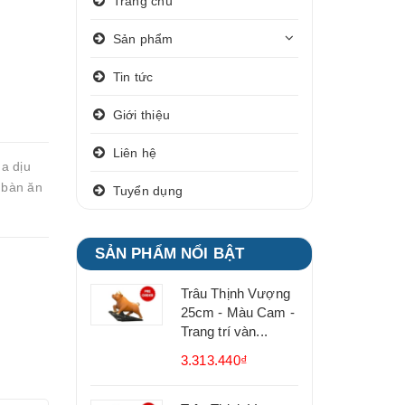
Trang chủ
Sản phẩm
Tin tức
Giới thiệu
Liên hệ
a dịu
 bàn ăn
Tuyển dụng
SẢN PHẨM NỔI BẬT
Trâu Thịnh Vượng
25cm - Màu Cam -
Trang trí vàn...
3.313.440₫