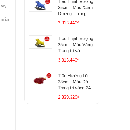
Trâu Thịnh Vượng
 tay
25cm - Màu Xanh
Dương - Trang ...
y mắn
3.313.440₫
Trâu Thịnh Vượng
25cm - Màu Vàng -
Trang trí và...
3.313.440₫
Trâu Hưởng Lộc
28cm - Màu Đỏ-
Trang trí vàng 24...
2.839.320₫