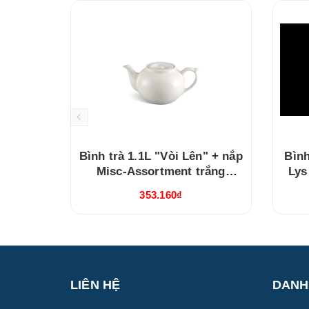
Bình trà 1.1L "Vòi Lên" + nắp
Bình
Misc-Assortment trắng
Lys
(011129000)
353.160₫
LIÊN HỆ
DANH