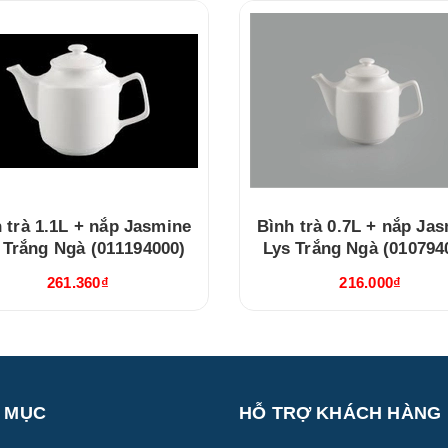
 trà 1.1L + nắp Jasmine
Bình trà 0.7L + nắp Ja
 Trắng Ngà (011194000)
Lys Trắng Ngà (010794
261.360₫
216.000₫
 MỤC
HỖ TRỢ KHÁCH HÀNG