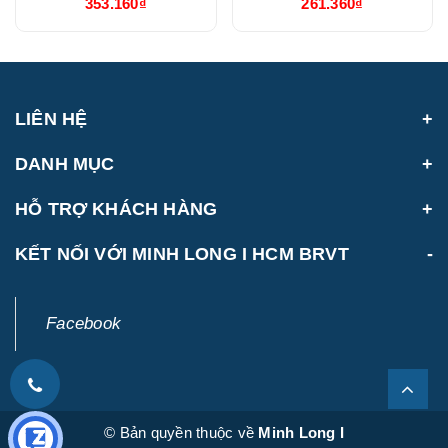
353.160₫
261.360₫
(011129000)
LIÊN HỆ
DANH MỤC
HỖ TRỢ KHÁCH HÀNG
KẾT NỐI VỚI MINH LONG I HCM BRVT
Facebook
© Bản quyền thuộc về
Minh Long I