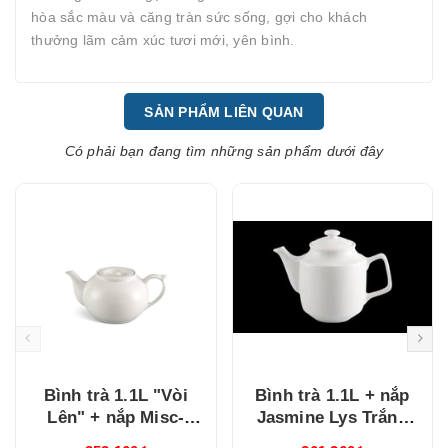
hòa sắc màu và căng tràn sức sống, gợi cho khách
thưởng lãm cảm xúc tươi mới, yên bình.
SẢN PHẨM LIÊN QUAN
Có phải bạn đang tìm những sản phẩm dưới đây
Bình trà 1.1L "Vòi
Bình trà 1.1L + nắp
Lên" + nắp Misc-
Jasmine Lys Trắng
Assortment trắng
Ngà (011194000)