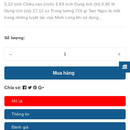
5,12 inch Chiều cao (inch) 6,89 inch Dung tích (lít) 0,80 lít
Dung tích (oz) 27,12 oz Trọng lượng 726 gr Sen Ngọc là một
trong những tuyệt tác của Minh Long khi sử dụng...
Số lượng:
-
+
Mua hàng
Chia sẻ:
Mô tả
Thông tin
Đánh giá