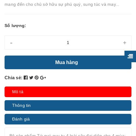
mang đến cho chủ sở hữu sự phú quý, sung túc và may...
Số lượng:
-
+
Mua hàng
Chia sẻ:
Mô tả
Thông tin
Đánh giá
Bộ sản phẩm Tứ quý quy tụ 4 loài cây đại diện cho 4 mùa: