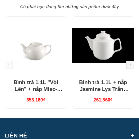
Có phải bạn đang tìm những sản phẩm dưới đây
Bình trà 1.1L "Vòi
Bình trà 1.1L + nắp
Lên" + nắp Misc-
Jasmine Lys Trắng
Assortment trắng
Ngà (011194000)
353.160₫
261.360₫
(011129000)
LIÊN HỆ