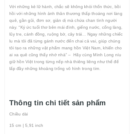
Với những kẻ lữ hành, chắc sẽ không khỏi thổn thức, bồi
hồi với những hình ảnh thân thương thấp thoáng nơi làng
quê, gần gũi, đơn sơ, giản dị mà chứa chan tình người
này. “Ký ức tuổi thơ bên mái đình, giếng nước, cổng làng,
lũy tre, cánh đồng, ruộng bờ, cây trái... Ngay những chiếc
lu mà tôi đã từng gánh nước đến chai cả vai, giúp chúng
tôi tạo ra những vật phẩm mang hồn Việt Nam, khiến cho
ai xa quê cũng thấy nhớ nhà” – Hãy cùng Minh Long níu
giữ hồn Việt trong từng nếp nhà thiêng liêng như thế để
lấp đầy những khoảng trống vô hình trong tim.
Thông tin chi tiết sản phẩm
Chiều dài
15 cm | 5,91 inch