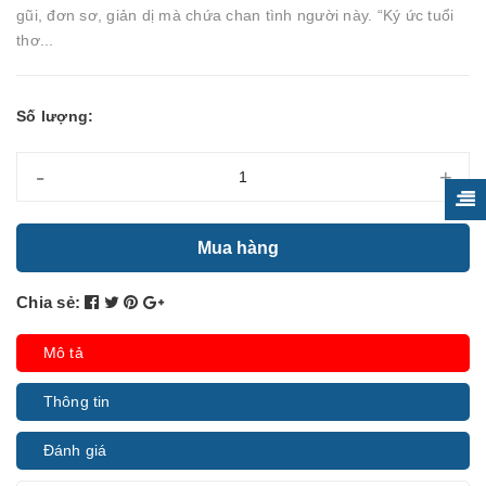
gũi, đơn sơ, giản dị mà chứa chan tình người này. “Ký ức tuổi
thơ...
Số lượng:
-
+
Mua hàng
Chia sẻ:
Mô tả
Thông tin
Đánh giá