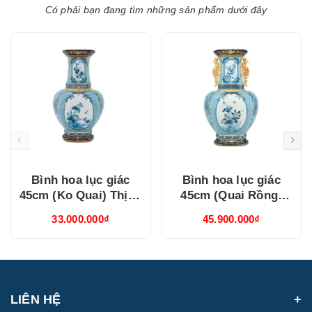
Có phải bạn đang tìm những sản phẩm dưới đây
Bình hoa lục giác
Bình hoa lục giác
45cm (Ko Quai) Thịnh
45cm (Quai Rồng)
Vượng Xanh Dương
Thịnh Vượng Xanh
33.000.000₫
45.900.000₫
(694557521)
Dương (694535521)
LIÊN HỆ