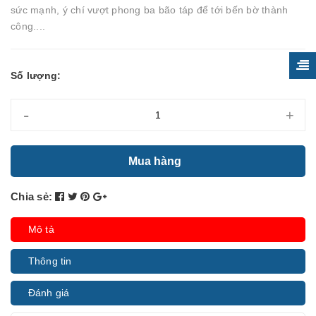
sức mạnh, ý chí vượt phong ba bão táp để tới bến bờ thành
công....
Số lượng:
-
+
Mua hàng
Chia sẻ:
Mô tả
Thông tin
Đánh giá