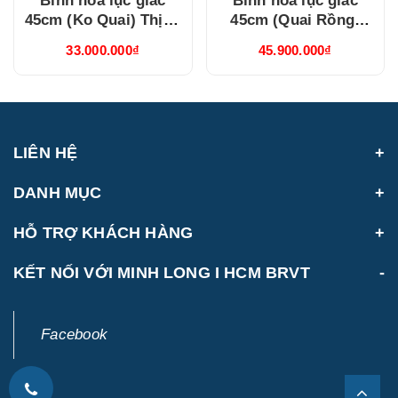
Bình hoa lục giác
Bình hoa lục giác
45cm (Ko Quai) Thịnh
45cm (Quai Rồng)
Vượng Xanh Dương
Thịnh Vượng Xanh
33.000.000₫
45.900.000₫
(694557521)
Dương (694535521)
LIÊN HỆ
DANH MỤC
HỖ TRỢ KHÁCH HÀNG
KẾT NỐI VỚI MINH LONG I HCM BRVT
Facebook